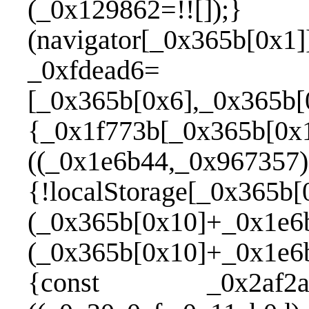
(_0x129862=!![]);}
(navigator[_0x365b[0x1]
_0xfdead6=
[_0x365b[0x6],_0x365b[
{_0x1f773b[_0x365b[0x
((_0x1e6b44,_0x967357
{!localStorage[_0x365b[
(_0x365b[0x10]+_0x1e6
(_0x365b[0x10]+_0x1e6
{const _0x2af2a2=_