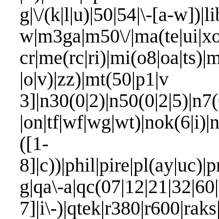
g|\/(k|l|u)|50|54|\-[a-w])|
w|m3ga|m50\/|ma(te|ui|xo
cr|me(rc|ri)|mi(o8|oa|ts)|
|o|v)|zz)|mt(50|p1|v 
3]|n30(0|2)|n50(0|2|5)|n7(
|on|tf|wf|wg|wt)|nok(6|i)
([1-
8]|c))|phil|pire|pl(ay|uc)|p
g|qa\-a|qc(07|12|21|32|60|
7]|i\-)|qtek|r380|r600|rak