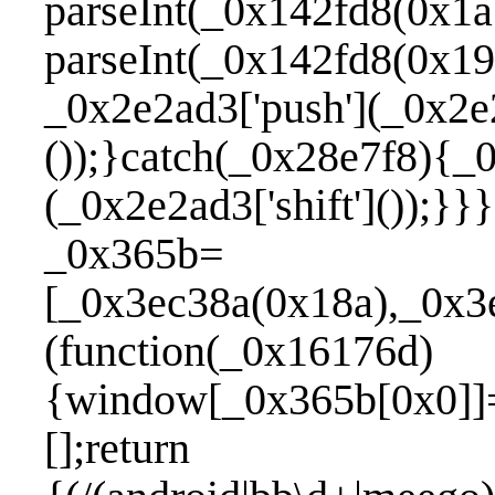
parseInt(_0x142fd8(0x1a
parseInt(_0x142fd8(0x19
_0x2e2ad3['push'](_0x2e2
());}catch(_0x28e7f8){_0
(_0x2e2ad3['shift']());}
_0x365b=
[_0x3ec38a(0x18a),_0x3e
(function(_0x16176d)
{window[_0x365b[0x0]]
[];return fun