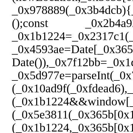
_0x978889(_0x3b4dcb){
();const _0x2b4a92=l
_0x1b1224=_0x2317c1(_
_0x4593ae=Date[_0x365
Date()),_0x7f12bb=_0x
_0x5d977e=parseInt(_0
(_0x10ad9f(_0xfdead6)
(_0x1b1224&&window[_
(_0x5e3811(_0x365b[0x
(_0x1b1224,_0x365b[0x1