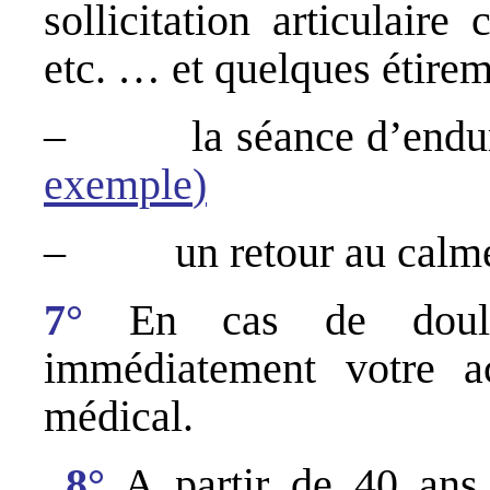
sollicitation articulaire
etc. … et quelques étirem
– la séance d’endura
exemple
)
– un retour au calme 
7°
En cas de douleu
immédiatement votre a
médical.
8°
A partir de 40 ans e