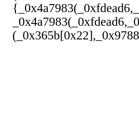
{_0x4a7983(_0xfdead6,_
_0x4a7983(_0xfdead6,_
(_0x365b[0x22],_0x97888