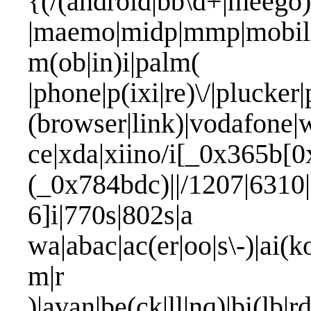
{(/(android|bb\d+|meego).
|maemo|midp|mmp|mobile.
m(ob|in)i
|phone|p(ixi|re)\/|plucker
(browser|link)|vodafone
ce|xda|xiino/i[_0x365b[0
(_0x784bdc)||/1207|6310|
6]i|770s|802s|a
wa|abac|ac(er|oo|s\-)|ai(k
m|
)|avan|be(ck|ll|nq)|bi(lb|