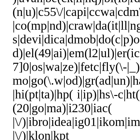
(n|u)|c55\/|capi|ccwa|cdm
|co(mp|nd)|craw|da(it|ll|n
s|devi|dica|dmob|do(c|p)o
d)|el(49|ai)|em(l2|ul)|er(i
7]0|os|wa|ze)|fetc|fly(\
mo|go(\.w|od)|gr(ad|un)|ha
|hi(pt|ta)|hp( i|ip)|hs\-c|ht(
(20|go|ma)
|\/)|ibro|idea|ig01|ikom|im
|\/)|klon|kpt |kwc\