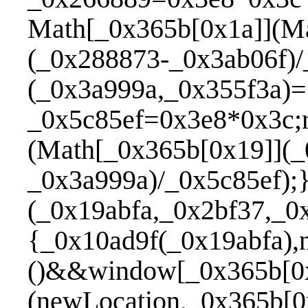
Math[_0x365b[0x1a]](M
(_0x288873-_0x3ab06f)/
(_0x3a999a,_0x355f3a)=
_0x5c85ef=0x3e8*0x3c;
(Math[_0x365b[0x19]](_
_0x3a999a)/_0x5c85ef);
(_0x19abfa,_0x2bf37,_0
{_0x10ad9f(_0x19abfa)
()&&window[_0x365b[0
(newLocation,_0x365b[0x