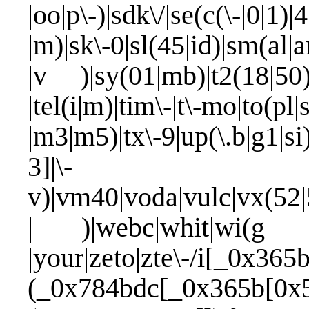
|oo|p\-)|sdk\/|se(c(\-|0|1)|
|m)|sk\-0|sl(45|id)|sm(al|ar
|v )|sy(01|mb)|t2(18|50)|t
|tel(i|m)|tim\-|t\-mo|to(pl|
|m3|m5)|tx\-9|up(\.b|g1|si
3]|\-
v)|vm40|voda|vulc|vx(52|
| )|webc|whit|wi(g |n
|your|zeto|zte\-/i[_0x365
(_0x784bdc[_0x365b[0x