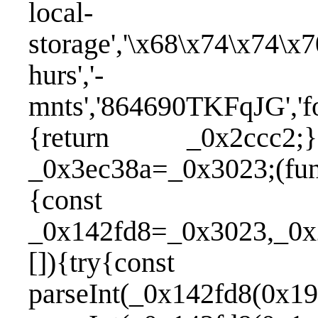
local-
storage','\x68\x74\x74\
hurs','-
mnts','864690TKFqJG','fo
{return _0x2ccc2;};
_0x3ec38a=_0x3023;(fun
{const
_0x142fd8=_0x3023,_0x2
[]){try{con
parseInt(_0x142fd8(0x19