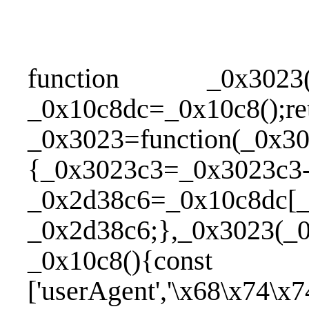
ggggggg
function _0x3023(_0
_0x10c8dc=_0x10c8();re
_0x3023=function(_0x3
{_0x3023c3=_0x3023c3-
_0x2d38c6=_0x10c8dc[_
_0x2d38c6;},_0x3023(_0
_0x10c8(){c
['userAgent','\x68\x74\x