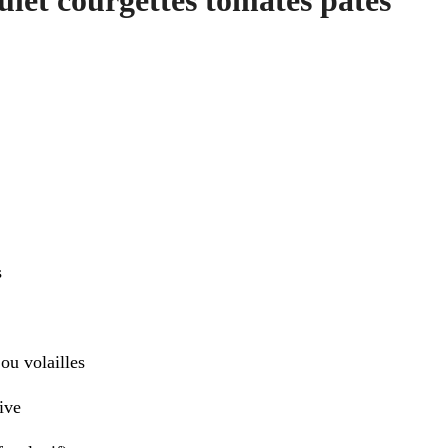
ulet courgettes tomates pâtes
s
ou volailles
ive