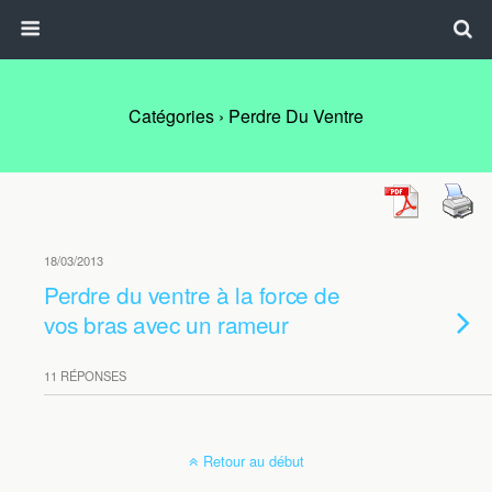
Catégories ›
Perdre Du Ventre
18/03/2013
Perdre du ventre à la force de
vos bras avec un rameur
11 RÉPONSES
Retour au début