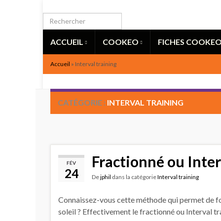
ACCUEIL
COOKEO
FICHES COOKE
Accueil
»
Interval training
CATÉGORIE :
INTERVAL TRAINING
Fractionné ou Inter
FÉV
24
De
jphil
dans la catégorie
Interval training
Connaissez-vous cette méthode qui permet de 
soleil ? Effectivement le fractionné ou Interval 