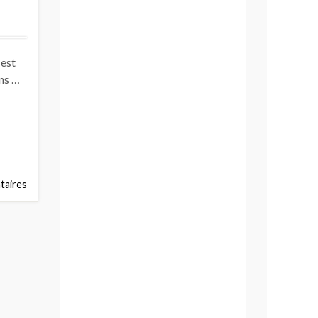
 est
ans …
aires