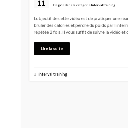
11
De
jphil
dans la catégorie
Interval training
L’objectif de cette vidéo est de pratiquer une séa
brûler des calories et perdre du poids par l’inter
répétée 2 fois. Il vous suffit de suivre la vidéo 
Lire la suite
interval training