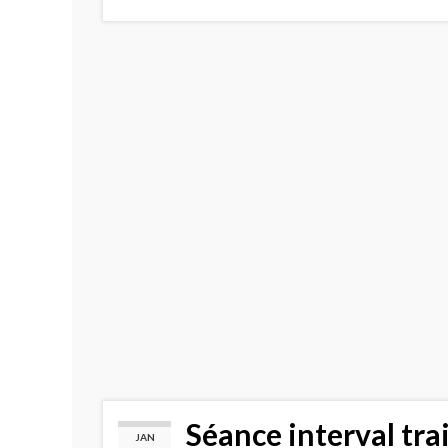
Séance interval trai
JAN