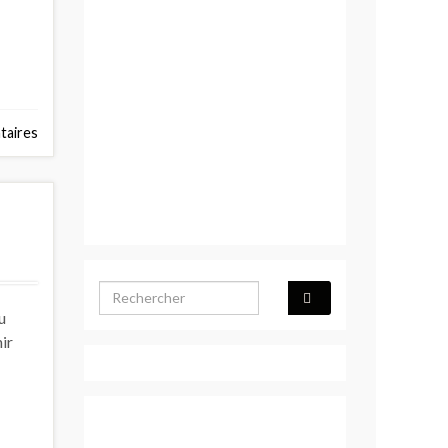
aires
Search for:
u
ir