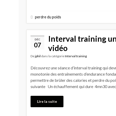
perdre du poids
Interval training u
DÉC
07
vidéo
De
jphil
dans la catégorie
Interval training
Découvrez une séance d’interval training qui devra
monotonie des entraînements d’endurance fondame
permettre de brûler des calories et perdre du po
suivante Un échauffement qui dure 4mn30 avec
Lire la suite