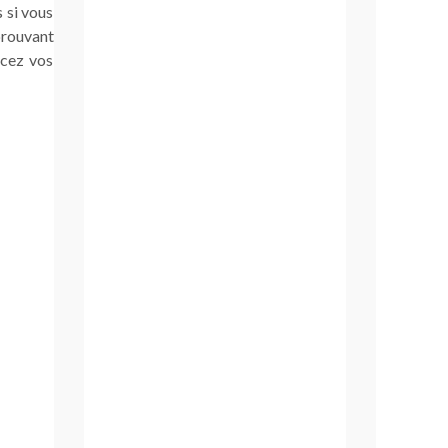
 si vous
prouvant
ncez vos