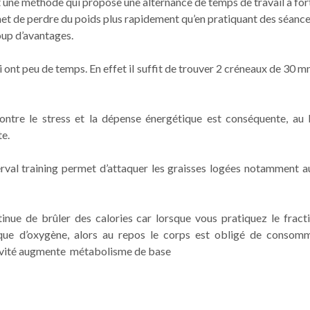
t une méthode qui propose une alternance de temps de travail à for
et de perdre du poids plus rapidement qu’en pratiquant des séanc
oup d’avantages.
qui ont peu de temps. En effet il suffit de trouver 2 créneaux de 30 m
ontre le stress et la dépense énergétique est conséquente, au
te.
erval training permet d’attaquer les graisses logées notamment a
inue de brûler des calories car lorsque vous pratiquez le fracti
ue d’oxygène, alors au repos le corps est obligé de consom
ivité augmente métabolisme de base