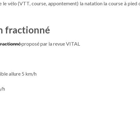
 le vélo (VTT, course, appontement) la natation la course à pied 
n fractionné
 fractionné
proposé par la revue VITAL
ible allure 5 km/h
m/h