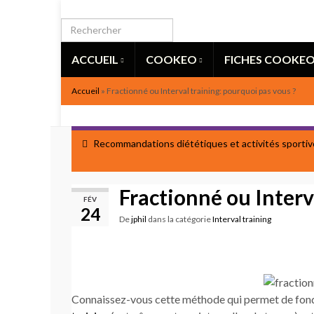
ACCUEIL
COOKEO
FICHES COOKE
Accueil
»
Fractionné ou Interval training: pourquoi pas vous ?
Recommandations diététiques et activités sportiv
Fractionné ou Interv
FÉV
24
De
jphil
dans la catégorie
Interval training
Connaissez-vous cette méthode qui permet de fondr