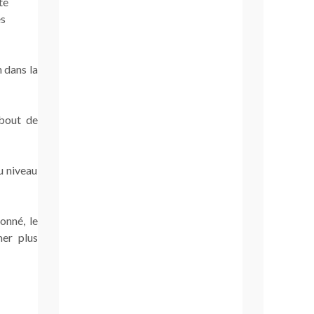
te
es
n dans la
 bout de
u niveau
onné, le
mer plus