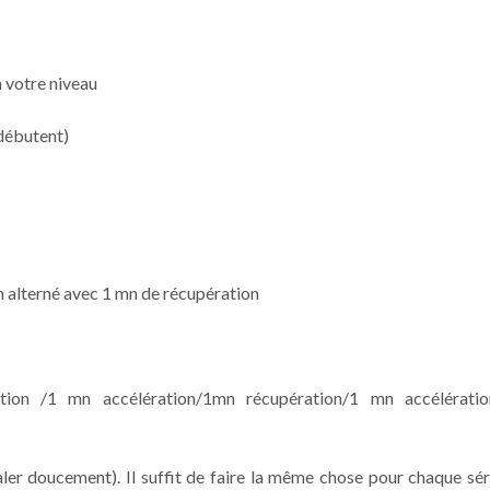
 votre niveau
débutent)
m alterné avec 1 mn de récupération
ion /1 mn accélération/1mn récupération/1 mn accélérati
ler doucement). Il suffit de faire la même chose pour chaque sér