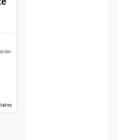
té
garder
aires