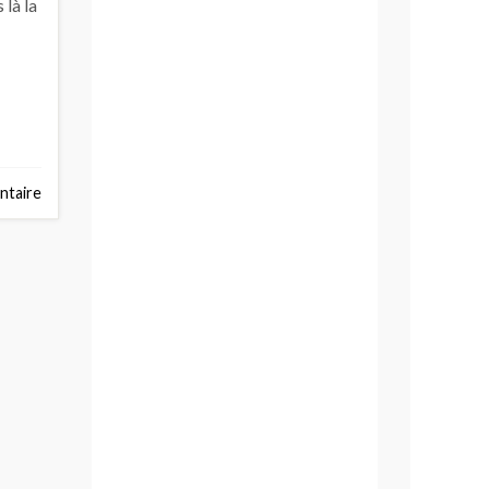
 là la
taire