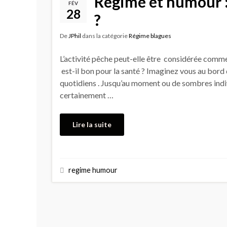
Régime et humour : 
FÉV
28
?
De
JPhil
dans la catégorie
Régime blagues
L’activité pêche peut-elle être considérée comm
est-il bon pour la santé ? Imaginez vous au bord d’u
quotidiens . Jusqu’au moment ou de sombres indi
certainement …
Lire la suite
regime humour