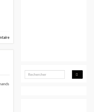
taire
Search for:
rmands