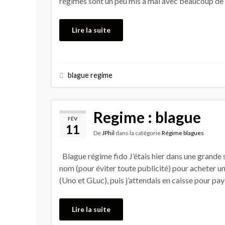
régimes sont un peu mis à mal avec beaucoup de 
Lire la suite
blague regime
Regime : blague
FÉV
11
De
JPhil
dans la catégorie
Régime blagues
Blague régime fido J’étais hier dans une grande su
nom (pour éviter toute publicité) pour acheter u
(Uno et GLuc), puis j’attendais en caisse pour pa
Lire la suite