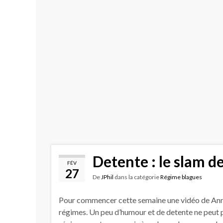
Detente : le slam 
FÉV
27
De
JPhil
dans la catégorie
Régime blagues
Pour commencer cette semaine une vidéo de Ann
régimes. Un peu d’humour et de detente ne peut pa