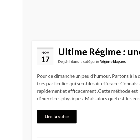
Ultime Régime : un
NOV
17
De
jphil
dans la catégorie
Régime blagues
Pour ce dimanche un peu d’humour. Partons à la 
très particulier qui semblerait efficace. Conna
rapidement et efficacement .Cette méthode est 
d’exercices physiques. Mais alors quel est le se
Lire la suite