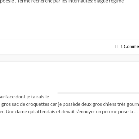
poésie . Terme recherché par les internautes:blague regime
1 Commen
rface dont je tairais le
n gros sac de croquettes car je possède deux gros chiens très gou
yer. Une dame qui attendais et devait s’ennuyer un peu me pose la …