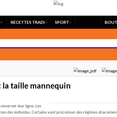
Search for:
O
RECETTES TRADI
SPORT
REGIME
BOUT
 la taille mannequin
nserver leur ligne. Les
ion des individus. Certains vont préconiser des régimes draconien