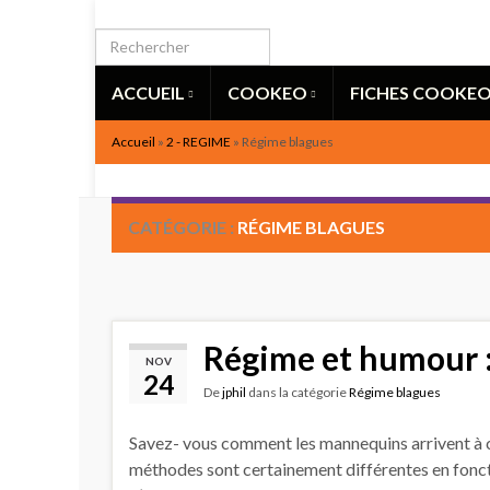
ACCUEIL
COOKEO
FICHES COOKE
Accueil
»
2 - REGIME
»
Régime blagues
CATÉGORIE :
RÉGIME BLAGUES
Régime et humour :
NOV
24
De
jphil
dans la catégorie
Régime blagues
Savez- vous comment les mannequins arrivent à co
méthodes sont certainement différentes en fonct