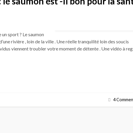
le saumon est -il bon pour la san
e un sport ? Le saumon
ne rivière , loin de la ville . Une réelle tranquilité loin des soucis
vidus viennent troubler votre moment de détente . Une vidéo à re
4 Comment