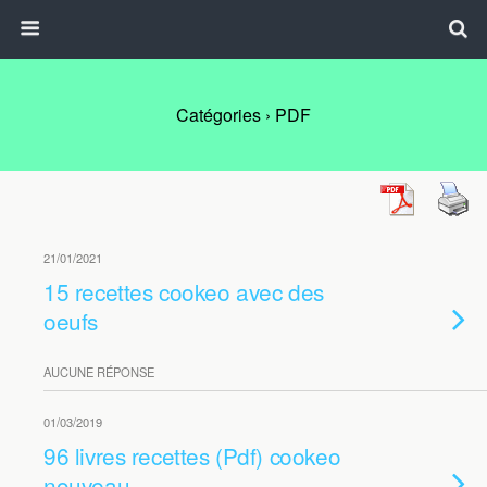
Catégories ›
PDF
21/01/2021
15 recettes cookeo avec des
oeufs
AUCUNE RÉPONSE
01/03/2019
96 livres recettes (Pdf) cookeo
nouveau