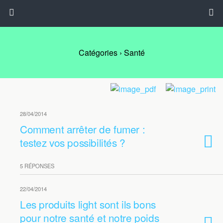
Catégories ›
Santé
28/04/2014
Comment arrêter de fumer :
testez vos possibilités ?
5 RÉPONSES
22/04/2014
Les produits light sont ils bons
pour notre santé et notre poids