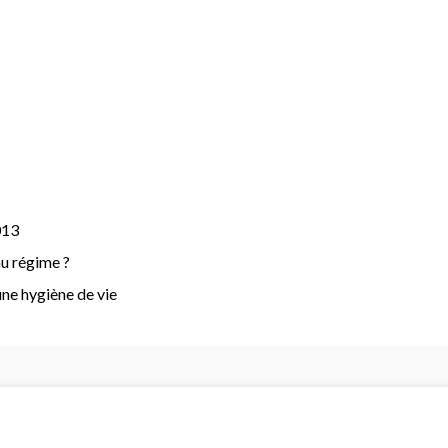
013
u régime ?
une hygiène de vie