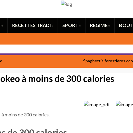
Search for:
O
RECETTES TRADI
SPORT
REGIME
BOUT
eo
Spaghettis forestières co
okeo à moins de 300 calories
s de 300 calories.