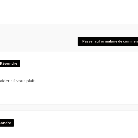
Passer au formulaire de commen
Répondre
ider s’il vous plait.
pondre