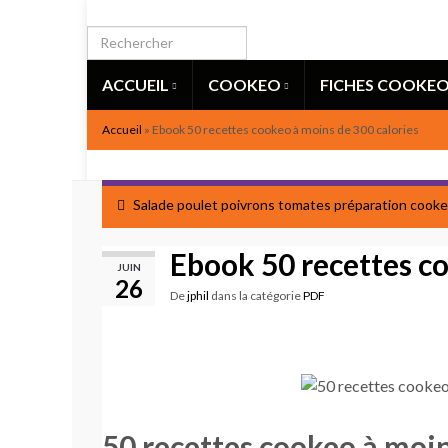
ACCUEIL
COOKEO
FICHES COOKE
Accueil
»
Ebook 50 recettes cookeo à moins de 300 calories
Salade poulet poivrons tomates préparation cook
Ebook 50 recettes co
JUIN
26
De
jphil
dans la catégorie
PDF
50 recettes cookeo à moin