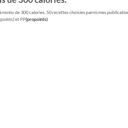
moins de 300 calories. 50 recettes choisies parmi mes publicatio
tpoints) et PP
(propoints)