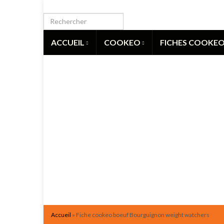
ACCUEIL
COOKEO
FICHES COOKE
Accueil
»
Fiche cookeo boeuf Bourguignon weight watchers