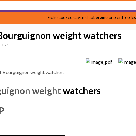
Fiche cookeo caviar d’aubergine une entrée lé
 Bourguignon weight watchers
CHERS
guignon weight
watchers
P