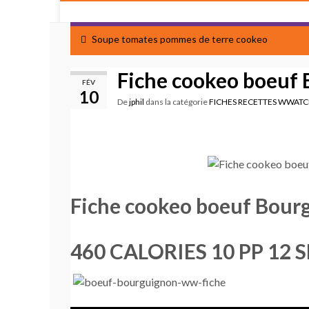
Soupe tomates pommes de terre cookeo
Fiche cookeo boeuf
FÉV
10
De
jphil
dans la catégorie
FICHES RECETTES WWAT
Fiche cookeo boeuf Bour
460 CALORIES 10 PP 12 S