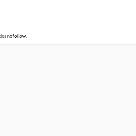
 des
nofollow
.