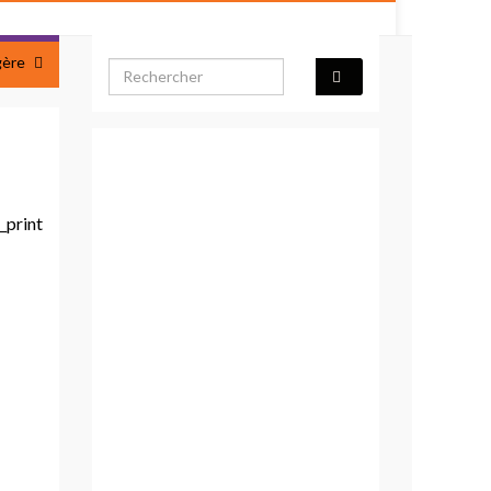
gère
Search for: