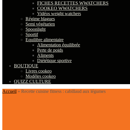
FICHES RECETTES WWATCHERS
COOKEO WWATCHERS
Vidéos weight watchers
Régime blagues
Semi végétarien
Spoonlight
Sportif
Equilibre alimentaire
Alimentation équilibrée
Perte de poids
Aliments
Diététique sportive
BOUTIQUE
Livres cookeo
Modèles cookeo
QUIZZ CULTURE
Accueil
»
Recette cuisine fitness : cabillaud aux légumes