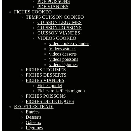
PDF POISSONS
PDF VIANDES
FICHES COOKEO
TEMPS CUISSON COOKEO
CUISSON LEGUMES
CUISSON POISSONS
CUISSON VIANDES
VIDEOS COOKEO
video cookeo viandes
Videos astuces
videos desserts
videos poissons
vidéos légumes
FICHES LEGUMES
FICHES DESSERTS
FICHES VIANDES
Fiches poulet
Fiches rotis /filets mignon
FICHES POISSONS
FICHES DIETETIQUES
RECETTES TRADI
Entrées
Desserts
Gâteaux
Légumes