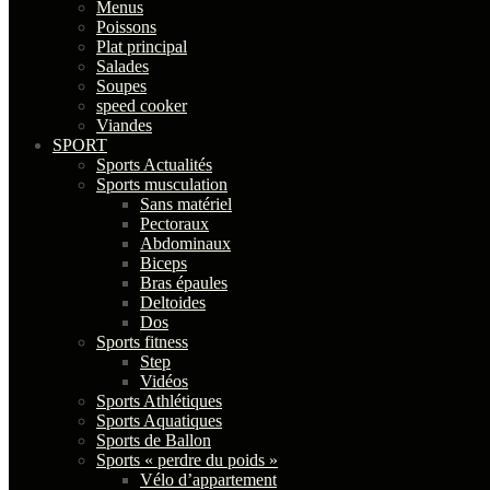
Menus
Poissons
Plat principal
Salades
Soupes
speed cooker
Viandes
SPORT
Sports Actualités
Sports musculation
Sans matériel
Pectoraux
Abdominaux
Biceps
Bras épaules
Deltoides
Dos
Sports fitness
Step
Vidéos
Sports Athlétiques
Sports Aquatiques
Sports de Ballon
Sports « perdre du poids »
Vélo d’appartement