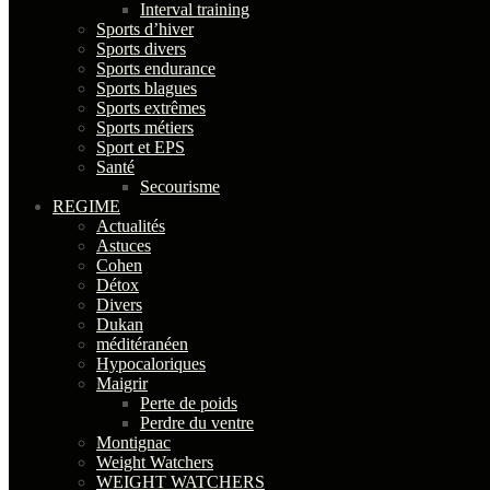
Interval training
Sports d’hiver
Sports divers
Sports endurance
Sports blagues
Sports extrêmes
Sports métiers
Sport et EPS
Santé
Secourisme
REGIME
Actualités
Astuces
Cohen
Détox
Divers
Dukan
méditéranéen
Hypocaloriques
Maigrir
Perte de poids
Perdre du ventre
Montignac
Weight Watchers
WEIGHT WATCHERS