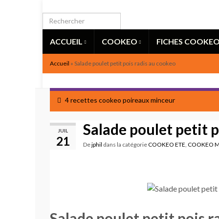
ACCUEIL
COOKEO
FICHES COOKE
Accueil
»
Salade poulet petit pois radis au cookeo
4 recettes cookeo poireaux minceur
Salade poulet petit 
JUIL
21
De
jphil
dans la catégorie
COOKEO ETE
,
COOKEO M
Salade poulet petit pois 