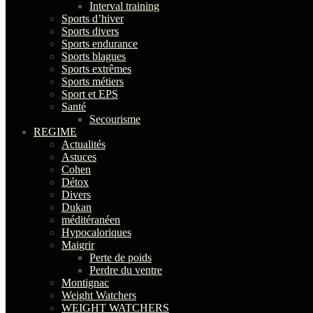
Interval training
Sports d’hiver
Sports divers
Sports endurance
Sports blagues
Sports extrêmes
Sports métiers
Sport et EPS
Santé
Secourisme
REGIME
Actualités
Astuces
Cohen
Détox
Divers
Dukan
méditéranéen
Hypocaloriques
Maigrir
Perte de poids
Perdre du ventre
Montignac
Weight Watchers
WEIGHT WATCHERS