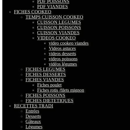
PDF POISSONS
PDF VIANDES
FICHES COOKEO
TEMPS CUISSON COOKEO
CUISSON LEGUMES
CUISSON POISSONS
CUISSON VIANDES
VIDEOS COOKEO
video cookeo viandes
Videos astuces
videos desserts
videos poissons
vidéos légumes
FICHES LEGUMES
FICHES DESSERTS
FICHES VIANDES
Fiches poulet
Fiches rotis /filets mignon
FICHES POISSONS
FICHES DIETETIQUES
RECETTES TRADI
Entrées
Desserts
Gâteaux
Légumes