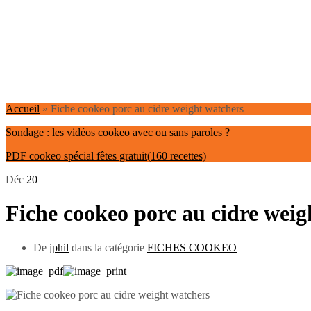
Accueil
»
Fiche cookeo porc au cidre weight watchers
Sondage : les vidéos cookeo avec ou sans paroles ?
PDF cookeo spécial fêtes gratuit(160 recettes)
Déc
20
Fiche cookeo porc au cidre weig
De
jphil
dans la catégorie
FICHES COOKEO