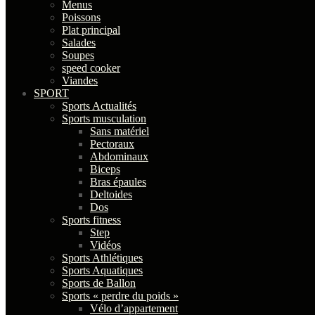
Menus
Poissons
Plat principal
Salades
Soupes
speed cooker
Viandes
SPORT
Sports Actualités
Sports musculation
Sans matériel
Pectoraux
Abdominaux
Biceps
Bras épaules
Deltoides
Dos
Sports fitness
Step
Vidéos
Sports Athlétiques
Sports Aquatiques
Sports de Ballon
Sports « perdre du poids »
Vélo d’appartement